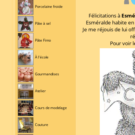
Porcelaine froide
Félicitations à
Esmé
Esméralde habite en
Pâte à sel
Je me réjouis de lui of
ré
Pâte Fimo
Pour voir 
À l'école
Gourmandises
Atelier
Cours de modelage
Couture