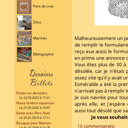
Point de croix
Déco
Malheureusement un pe
Marchés
de remplir le formulaire
reçu eux aussi le formu
Bibliographie
en prime une annonce 
Vous êtes plus de 30 à 
désolée, car je n'étais
assez vite qu'il y avait 
Esméralde a été la prem
n'arrivait pas à remplir 
Poules en dentelles
Je suis navrée pour tous
Le 22.03.2022 à 17:31
Notre fenêtre aquarium
après elle, et j'espèr
Le 27.05.2020 à 10:47
aussi tout désolé que s
Etoile avec Père Noël
Je vous souhait
Le 25.01.2019 à 17:11
Bouquet pour Maman
10 commentaire(s)
Le 31.10.2018 à 11:28