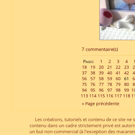
7 commentaire(s)
Pages:
1
2
3
4
18
19
20
21
22
23
2
37
38
39
40
41
42
4
56
57
58
59
60
61
6
75
76
77
78
79
80
8
94
95
96
97
98
99
1
113
114
115
116
117
118
1
« Page précédente
Les créations, tutoriels et contenu de ce site ne s
contenu dans un cadre strictement privé est autori
un but non-commercial (à l'exception des macarons