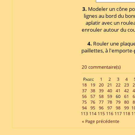
3.
Modeler un cône pour 
lignes au bord du bon
aplatir avec un roule
enrouler autour du c
4.
Rouler une plaque
paillettes, à l'emporte-
20 commentaire(s)
Pages:
1
2
3
4
18
19
20
21
22
23
2
37
38
39
40
41
42
4
56
57
58
59
60
61
6
75
76
77
78
79
80
8
94
95
96
97
98
99
1
113
114
115
116
117
118
1
« Page précédente