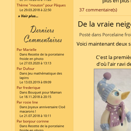
plus en plus
Thème "mouton" pour Pâques
37 commentaire(s)
Le 29.03.2018 à 22:50
» Voir plus...
De la vraie nei
Posté dans Porcelaine fro
Voici maintenant deux 
Par Marielle
Dans Recette de la porcelaine
C'est la premiè
froide en photo
d'où l'air ravi 
Le 27.03.2020 à 13:13
Par Dufour
Dans Jeu mathématique des
lapins
Le 13.03.2019 à 09:09
Par frederique
Dans Bouquet pour Maman
Le 18.11.2018 à 20:15
Par rosie line
Dans Joyeux anniversaire Cloé
macarons !
Le 21.07.2018 à 10:11
Par bonjour corinne
Dans Recette de la porcelaine
froide en photo