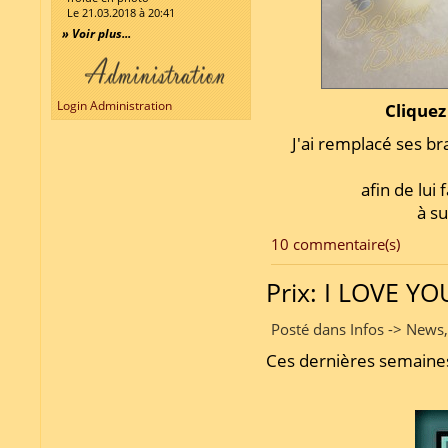
Le 21.03.2018 à 20:41
» Voir plus...
Login Administration
Cliquez
J'ai remplacé ses b
afin de lui
à su
10 commentaire(s)
Prix: I LOVE Y
Posté dans Infos -> News
Ces dernières semaine